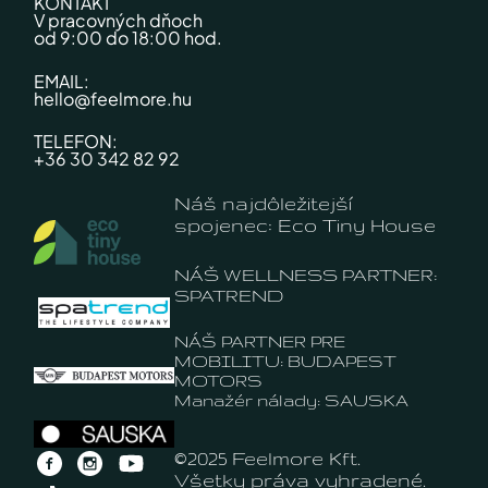
KONTAKT
V pracovných dňoch
od 9:00 do 18:00 hod.
EMAIL:
hello@feelmore.hu
TELEFON:
+36 30 342 82 92
Náš najdôležitejší
spojenec: Eco Tiny House
NÁŠ WELLNESS PARTNER:
SPATREND
NÁŠ PARTNER PRE
MOBILITU: BUDAPEST
MOTORS
Manažér nálady: SAUSKA
©2025 Feelmore Kft.
Všetky práva vyhradené.