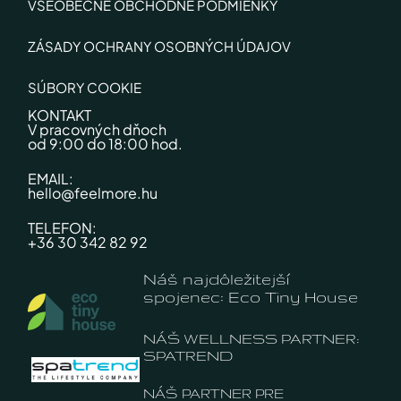
VŠEOBECNÉ OBCHODNÉ PODMIENKY
ZÁSADY OCHRANY OSOBNÝCH ÚDAJOV
SÚBORY COOKIE
KONTAKT
V pracovných dňoch
od 9:00 do 18:00 hod.
EMAIL:
hello@feelmore.hu
TELEFON:
+36 30 342 82 92
Náš najdôležitejší
spojenec: Eco Tiny House
NÁŠ WELLNESS PARTNER:
SPATREND
NÁŠ PARTNER PRE