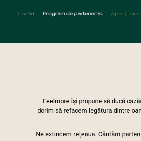
Program de parten
Cazări
Program de parteneriat
Apariții med
Feelmore își propune să ducă cazăr
dorim să refacem legătura dintre oamen
Ne extindem rețeaua. Căutăm partener