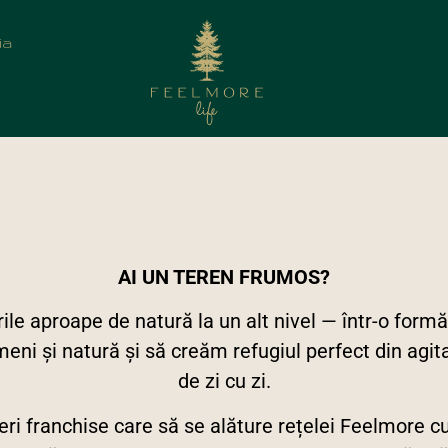
eriat
ia
AI UN TEREN FRUMOS?
ile aproape de natură la un alt nivel — într-o form
i și natură și să creăm refugiul perfect din agitați
de zi cu zi.
i franchise care să se alăture rețelei Feelmore c