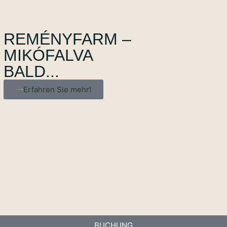
REMÉNYFARM –
MIKÓFALVA
BALD...
Erfahren Sie mehr!
BUCHUNG