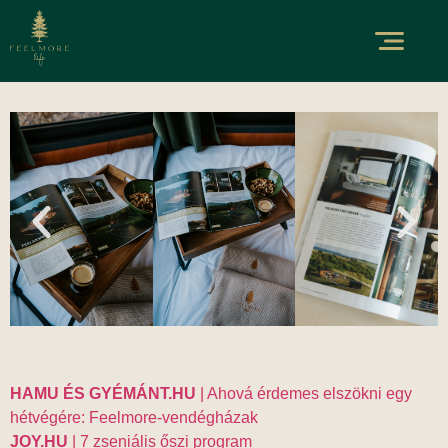
HAMU ÉS GYÉMÁNT.HU
| Ahová érdemes elszökni egy
hétvégére: Feelmore-vendégházak
JOY.HU
| 7 zseniális őszi program