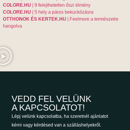
COLORE.HU
| 9 felejthetetlen őszi élmény
COLORE.HU
| 5 hely a páros bekuckózásra
OTTHONOK ÉS KERTEK.HU
| Feelmore a természetre
hangolva
VEDD FEL VELÜNK
A KAPCSOLATOT!
Lépj velünk kapcsolatba, ha szeretnél ajánlatot
kérni vagy kérdésed van a szálláshelyekről.