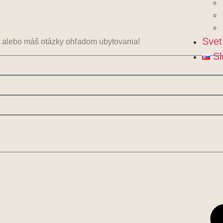
Svet
yt alebo máš otázky ohľadom ubytovania!
Sl