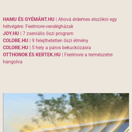
HAMU ÉS GYÉMÁNT.HU
| Ahová érdemes elszökni egy
hétvégére: Feelmore-vendégházak
JOY.HU
| 7 zseniális őszi program
COLORE.HU
| 9 felejthetetlen őszi élmény
COLORE.HU
| 5 hely a páros bekuckózásra
OTTHONOK ÉS KERTEK.HU
| Feelmore a természetre
hangolva