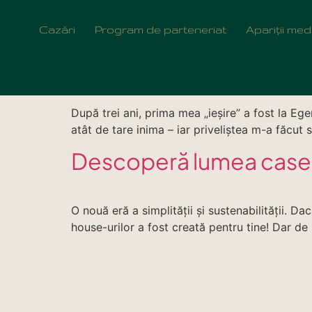
Autor:
Istvan
Cazări
Program de parteneriat
Apariții med
Magia lui Eger într-o c
După trei ani, prima mea „ieșire” a fost la E
atât de tare inima – iar priveliștea m-a făcut
Descoperă lumea casel
O nouă eră a simplității și sustenabilității. D
house-urilor a fost creată pentru tine! Dar de