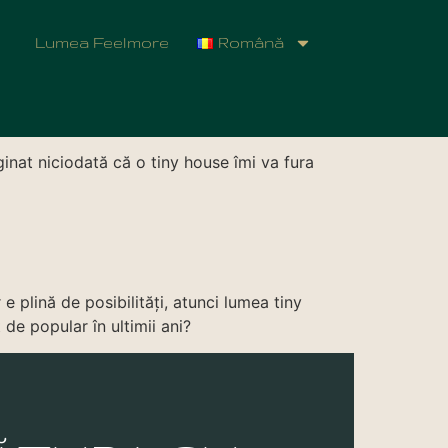
Lumea Feelmore
Română
ramă deasupra orașului
inat niciodată că o tiny house îmi va fura
e plină de posibilități, atunci lumea tiny
de popular în ultimii ani?