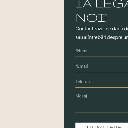
IA LEG
NOI!
Contactează-ne dacă dore
sau ai întrebări despre un
TRIMITERE