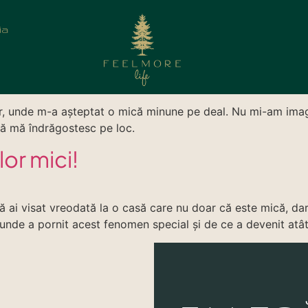
ia
ăsuță mică: romantism și pano
ger, unde m-a așteptat o mică minune pe deal. Nu mi-am imag
 să mă îndrăgostesc pe loc.
or mici!
acă ai visat vreodată la o casă care nu doar că este mică, dar 
 unde a pornit acest fenomen special și de ce a devenit atât 