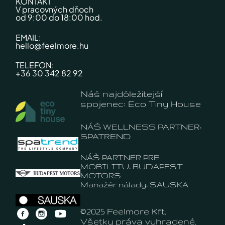
KONTAKT
V pracovných dňoch
od 9:00 do 18:00 hod.
EMAIL:
hello@feelmore.hu
TELEFON:
+36 30 342 82 92
Náš najdôležitejší
spojenec: Eco Tiny House
NÁŠ WELLNESS PARTNER:
SPATREND
NÁŠ PARTNER PRE
MOBILITU: BUDAPEST
MOTORS
Manažér nálady: SAUSKA
©2025 Feelmore Kft.
Všetky práva vyhradené.