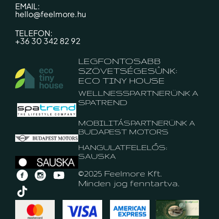
EMAIL:
hello@feelmore.hu
TELEFON:
+36 30 342 82 92
LEGFONTOSABB
SZÖVETSÉGESÛNK:
ECO TINY HOUSE
WELLNESSPARTNERÜNK A
SPATREND
MOBILITÁSPARTNERÜNK A
BUDAPEST MOTORS
HANGULATFELELŐS:
SAUSKA
©2025 Feelmore Kft.
Minden jog fenntartva.