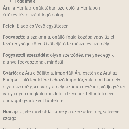
Fogalmak
Áru
: a Honlap kínálatában szereplő, a Honlapon
értékesítésre szánt ingó dolog
Felek
: Eladó és Vevő együttesen
Fogyasztó
: a szakmája, önálló foglalkozása vagy üzleti
tevékenysége körén kívül eljáró természetes személy
Fogyasztói szerződés
: olyan szerződés, melynek egyik
alanya fogyasztónak minősül
Gyártó
: az Áru előállítója, importált Áru esetén az Árut az
Európai Unió területére behozó importőr, valamint bármely
olyan személy, aki vagy amely az Árun nevének, védjegyének
vagy egyéb megkülönböztető jelzésének feltüntetésével
önmagát gyártóként tünteti fel
Honlap
: a jelen weboldal, amely a szerződés megkötésére
szolgál