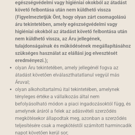
egészségvédelmi vagy higiéniai okokból az átadást
követő felbontása után nem küldhető vissza
(Figyelmeztetjük Önt, hogy olyan zárt csomagolású
áru tekintetében, amely egészségvédelmi vagy
higiéniai okokból az átadást követő felbontása után
nem küldhető vissza, az Áru jellegének,
tulajdonságainak és működésének megállapításához
szükséges használat az elállási jog elvesztését
eredményezi.);
olyan Áru tekintetében, amely jellegénél fogva az
átadást követően elválaszthatatlanul vegyül más
Áruval;
olyan alkoholtartalmú ital tekintetében, amelynek
tényleges értéke a vállalkozás által nem
befolyásolható módon a piaci ingadozásoktól függ, és
amelynek áráról a felek az adásvételi szerződés
megkötésekor állapodtak meg, azonban a szerződés
teljesítésére csak a megkötéstől számított harmincadik
napot követően kerül sor;