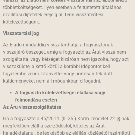
választ, az Eladó nem köteles visszatéríteni az ebből eredő
többletköltségeket. Ilyen esetben a feltüntetett általános
szállítási díjtételek erejéig áll fenn visszatérítési
kötelezettségünk.
Visszatartási jog
Az Eladó mindaddig visszatarthatja a fogyasztónak
visszajáró összeget, amíg a fogyasztó az Árut vissza nem
szolgáltatta, vagy kétséget kizáróan nem igazolta, hogy azt
visszaküldte; a kettő közül a korábbi időpontot kell
figyelembe venni. Utánvéttel vagy portósan feladott
küldeményeket nem áll módunkban elfogadni.
A fogyasztó kötelezettségei elállása vagy
felmondása esetén
Az Áru visszaszolgáltatása
Ha a fogyasztó a 45/2014. (II. 26.) Korm. rendelet 22. §-nak
megfelelően eláll a szerződéstől, köteles az Árut
haladéktalanul, de legkésőbb az elállás közlésétől számított