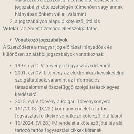
jogszabályi kötelezettségén túlmenően vagy annak
hiányában önként vállal, valamint
a jogszabályon alapuló kötelező jótállás
Vételár
: az Áruért fizetendő ellenszolgáltatás
Vonatkozó jogszabályok
A Szerződésre a magyar jog előírásai irányadóak és
különösen az alábbi jogszabályok vonatkoznak:
1997. évi CLV. törvény a fogyasztóvédelemről
2001. évi CVIII. törvény az elektronikus kereskedelmi
szolgáltatások, valamint az információs
társadalommal összefüggő szolgáltatások egyes
kérdéseiről
2013. évi V. törvény a Polgári Törvénykönyvről
151/2003. (IX.22.) kormányrendelet a tartós
fogyasztási cikkekre vonatkozó kötelező jótállásról
10/2024. (VI.28.) IM rendelet a kötelező jótállás alá
tartozó tartós fogyasztási cikkek körének