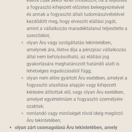
esetre csak akkor lehet hivatkozni, ha a teljesítés
a fogyasztó kifejezett előzetes beleegyezésével
és annak a fogyasztó általi tudomásulvételével
kezdődött meg, hogy elveszíti elállási jogát,
amint a vállalkozás maradéktalanul teljesítette a
szerződést;
olyan Áru vagy szolgáltatás tekintetében,
amelynek ára, illetve díja a pénzpiac vállalkozás
által nem befolyásolható, az elállási jog
gyakorlására meghatározott határidő alatt is
lehetséges ingadozásától függ;
olyan nem előre gyártott Áru esetében, amelyet a
fogyasztó utasítása alapján vagy kifejezett
kérésére állítottak elő, vagy olyan Áru esetében,
amelyet egyértelműen a fogyasztó személyére
szabtak;
romlandó vagy minőségét rövid ideig megőrző
Áru tekintetében;
olyan zárt csomagolású Áru tekintetében, amely