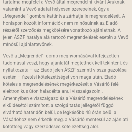
tartalma megfelel a Vevő által megrendelni kívánt Áruknak,
valamint a Vevő adatai helyesen szerepelnek, úgy a
„Megrendel” gombra kattintva zárhatja le megrendelését. A
honlapon közölt információk nem minősülnek az Eladó
részéről szerződés megkötésére vonatkozó ajánlatnak. A
jelen ÁSZF hatálya alá tartozó megrendelések esetén a Vevő
minősül ajánlattevőnek.
Vevő a „Megrendel” gomb megnyomásával kifejezetten
tudomásul veszi, hogy ajánlatát megtettnek kell tekinteni, és
nyilatkozata – az Eladó jelen ÁSZF szerinti visszaigazolása
esetén – fizetési kötelezettséget von maga után. Eladó
köteles a megrendelésének megérkezését a Vásárló felé
elektronikus úton haladéktalanul visszaigazolni.
Amennyiben e visszaigazolás a Vásárló megrendelésének
elküldésétől számított, a szolgáltatás jellegétől függő
elvárható határidőn belül, de legkésőbb 48 órán belül a
Vásárlóhoz nem érkezik meg, a Vásárló mentesül az ajánlati
kötöttség vagy szerződéses kötelezettség alól.