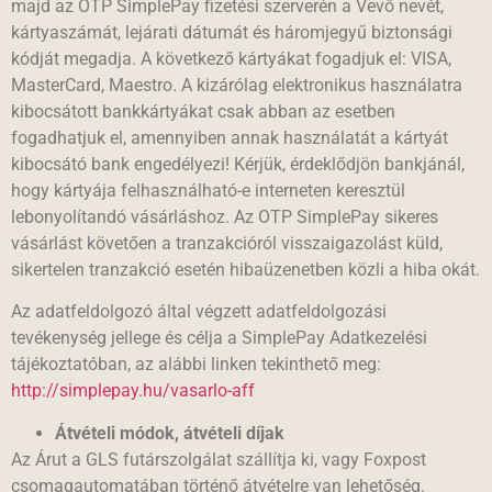
majd az OTP SimplePay fizetési szerverén a Vevő nevét,
kártyaszámát, lejárati dátumát és háromjegyű biztonsági
kódját megadja. A következő kártyákat fogadjuk el: VISA,
MasterCard, Maestro. A kizárólag elektronikus használatra
kibocsátott bankkártyákat csak abban az esetben
fogadhatjuk el, amennyiben annak használatát a kártyát
kibocsátó bank engedélyezi! Kérjük, érdeklődjön bankjánál,
hogy kártyája felhasználható-e interneten keresztül
lebonyolítandó vásárláshoz. Az OTP SimplePay sikeres
vásárlást követően a tranzakcióról visszaigazolást küld,
sikertelen tranzakció esetén hibaüzenetben közli a hiba okát.
Az adatfeldolgozó által végzett adatfeldolgozási
tevékenység jellege és célja a SimplePay Adatkezelési
tájékoztatóban, az alábbi linken tekinthető meg:
http://simplepay.hu/vasarlo-aff
Átvételi módok, átvételi díjak
Az Árut a GLS futárszolgálat szállítja ki, vagy Foxpost
csomagautomatában történő átvételre van lehetőség.