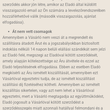
szerződés akkor jön létre, amikor az Eladó által küldött
visszaigazoló email az Ön számára a levelezőrendszerében
hozzáférhetővé válik (második visszaigazolás, ajánlat
elfogadása).
Át nem vett csomagok
Amennyiben a Vásárló nem veszi át a megrendelt és
szállításra átadott Árut és a jogszabályokban biztosított
indoklás nélküli 14 napon belüli elállási szándékát sem jelzi
az Eladó felé, megszegi az Eladóval kötött szerződését,
amely alapján kötelezettsége az Áru átvétele és ezzel az
Eladó teljesítésének elfogadása. Ebben az esetben Eladó
megkísérli az Áru ismételt kiszállítását, amennyiben ezt
Vásárlóval egyeztetni tudja, de az ismételt kiszállítást
szállítási díj fizetéséhez kötheti. Amennyiben az ismételt
kiszállítás sikertelen, vagy azt nem lehet a Vásárlóval
egyeztetni, mert a Vásárló megtagadja az együttműködést,
Eladó jogosult a Vásárlóval kötött szerződést a
szerződésszegés miatt azonnali hatállyal felmondani és a