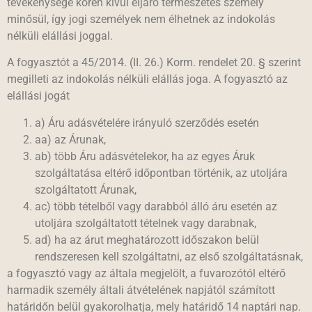
tevékenysége körén kívül eljáró természetes személy
minősül, így jogi személyek nem élhetnek az indokolás
nélküli elállási joggal.
A fogyasztót a 45/2014. (II. 26.) Korm. rendelet 20. § szerint
megilleti az indokolás nélküli elállás joga. A fogyasztó az
elállási jogát
a) Áru adásvételére irányuló szerződés esetén
aa) az Árunak,
ab) több Áru adásvételekor, ha az egyes Áruk
szolgáltatása eltérő időpontban történik, az utoljára
szolgáltatott Árunak,
ac) több tételből vagy darabból álló áru esetén az
utoljára szolgáltatott tételnek vagy darabnak,
ad) ha az árut meghatározott időszakon belül
rendszeresen kell szolgáltatni, az első szolgáltatásnak,
a fogyasztó vagy az általa megjelölt, a fuvarozótól eltérő
harmadik személy általi átvételének napjától számított
határidőn belül gyakorolhatja, mely határidő 14 naptári nap.