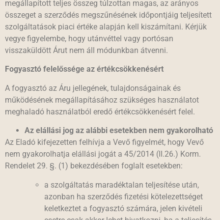
megállapított teljes összeg túlzottan magas, az arányos
összeget a szerződés megszűnésének időpontjáig teljesített
szolgáltatások piaci értéke alapján kell kiszámítani. Kérjük
vegye figyelembe, hogy utánvéttel vagy portósan
visszaküldött Árut nem áll módunkban átvenni.
Fogyasztó felelőssége az értékcsökkenésért
A fogyasztó az Áru jellegének, tulajdonságainak és
működésének megállapításához szükséges használatot
meghaladó használatból eredő értékcsökkenésért felel.
Az elállási jog az alábbi esetekben nem gyakorolható
Az Eladó kifejezetten felhívja a Vevő figyelmét, hogy Vevő
nem gyakorolhatja elállási jogát a 45/2014 (II.26.) Korm.
Rendelet 29. §. (1) bekezdésében foglalt esetekben:
a szolgáltatás maradéktalan teljesítése után,
azonban ha szerződés fizetési kötelezettséget
keletkeztet a fogyasztó számára, jelen kivételi