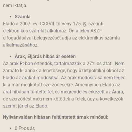
nem iktatja.
Számla
Eladó a 2007. évi CXXVII. törvény 175. §. szerinti
elektronikus számlát alkalmaz. Ön a jelen ÁSZF
elfogadásával belegyezését adja az elektronikus számla
alkalmazásához.
Árak, Eljárás hibás ár esetén
Az árak Ft-ban értendők, tartalmazzák a 27%-os áfát. Nem
zárható ki annak a lehetősége, hogy üzletpolitikai okból az
Eladó az árakat módosítsa. Az árak módosítása nem terjed
ki a már megkötött szerződésekre. Amennyiben Eladó az
árat hibásan tüntette fel, és megrendelés érkezett az Árura,
de szerződést még nem kötöttek a felek, úgy a következők
szerint jár el az Eladó.
Nyilvánvalóan hibásan feltüntetett árnak minősül:
0 Ft-os ár,