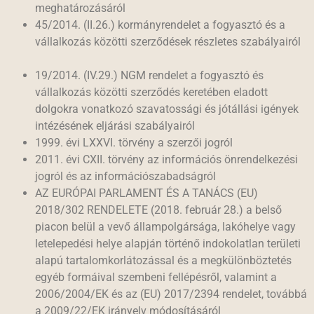
meghatározásáról
45/2014. (II.26.) kormányrendelet a fogyasztó és a
vállalkozás közötti szerződések részletes szabályairól
19/2014. (IV.29.) NGM rendelet a fogyasztó és
vállalkozás közötti szerződés keretében eladott
dolgokra vonatkozó szavatossági és jótállási igények
intézésének eljárási szabályairól
1999. évi LXXVI. törvény a szerzői jogról
2011. évi CXII. törvény az információs önrendelkezési
jogról és az információszabadságról
AZ EURÓPAI PARLAMENT ÉS A TANÁCS (EU)
2018/302 RENDELETE (2018. február 28.) a belső
piacon belül a vevő állampolgársága, lakóhelye vagy
letelepedési helye alapján történő indokolatlan területi
alapú tartalomkorlátozással és a megkülönböztetés
egyéb formáival szembeni fellépésről, valamint a
2006/2004/EK és az (EU) 2017/2394 rendelet, továbbá
a 2009/22/EK irányelv módosításáról