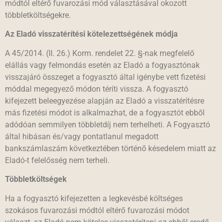
módtól eltérő fuvarozási mód választásával okozott
többletköltségekre.
Az Eladó visszatérítési kötelezettségének módja
A 45/2014. (II. 26.) Korm. rendelet 22. §-nak megfelelő
elállás vagy felmondás esetén az Eladó a fogyasztónak
visszajáró összeget a fogyasztó által igénybe vett fizetési
móddal megegyező módon téríti vissza. A fogyasztó
kifejezett beleegyezése alapján az Eladó a visszatérítésre
más fizetési módot is alkalmazhat, de a fogyasztót ebből
adódóan semmilyen többletdíj nem terhelheti. A Fogyasztó
által hibásan és/vagy pontatlanul megadott
bankszámlaszám következtében történő késedelem miatt az
Eladó-t felelősség nem terheli.
Többletköltségek
Ha a fogyasztó kifejezetten a legkevésbé költséges
szokásos fuvarozási módtól eltérő fuvarozási módot