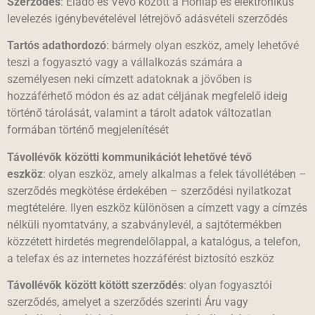
Szerződés
: Eladó és Vevő között a Honlap és elektronikus
levelezés igénybevételével létrejövő adásvételi szerződés
Tartós adathordozó
: bármely olyan eszköz, amely lehetővé
teszi a fogyasztó vagy a vállalkozás számára a
személyesen neki címzett adatoknak a jövőben is
hozzáférhető módon és az adat céljának megfelelő ideig
történő tárolását, valamint a tárolt adatok változatlan
formában történő megjelenítését
Távollévők közötti kommunikációt lehetővé tévő
eszköz
: olyan eszköz, amely alkalmas a felek távollétében –
szerződés megkötése érdekében – szerződési nyilatkozat
megtételére. Ilyen eszköz különösen a címzett vagy a címzés
nélküli nyomtatvány, a szabványlevél, a sajtótermékben
közzétett hirdetés megrendelőlappal, a katalógus, a telefon,
a telefax és az internetes hozzáférést biztosító eszköz
Távollévők között kötött szerződés
: olyan fogyasztói
szerződés, amelyet a szerződés szerinti Áru vagy