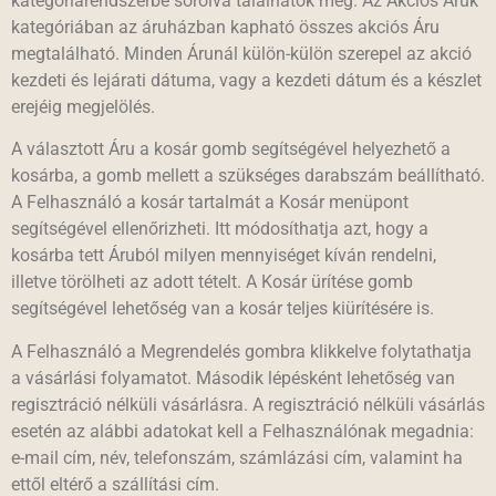
kategóriarendszerbe sorolva találhatók meg. Az Akciós Áruk
kategóriában az áruházban kapható összes akciós Áru
megtalálható. Minden Árunál külön-külön szerepel az akció
kezdeti és lejárati dátuma, vagy a kezdeti dátum és a készlet
erejéig megjelölés.
A választott Áru a kosár gomb segítségével helyezhető a
kosárba, a gomb mellett a szükséges darabszám beállítható.
A Felhasználó a kosár tartalmát a Kosár menüpont
segítségével ellenőrizheti. Itt módosíthatja azt, hogy a
kosárba tett Áruból milyen mennyiséget kíván rendelni,
illetve törölheti az adott tételt. A Kosár ürítése gomb
segítségével lehetőség van a kosár teljes kiürítésére is.
A Felhasználó a Megrendelés gombra klikkelve folytathatja
a vásárlási folyamatot. Második lépésként lehetőség van
regisztráció nélküli vásárlásra. A regisztráció nélküli vásárlás
esetén az alábbi adatokat kell a Felhasználónak megadnia:
e-mail cím, név, telefonszám, számlázási cím, valamint ha
ettől eltérő a szállítási cím.