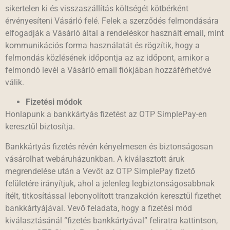
sikertelen ki és visszaszállítás költségét kötbérként
érvényesíteni Vásárló felé. Felek a szerződés felmondására
elfogadják a Vásárló által a rendeléskor használt email, mint
kommunikációs forma használatát és rögzítik, hogy a
felmondás közlésének időpontja az az időpont, amikor a
felmondó levél a Vásárló email fiókjában hozzáférhetővé
válik.
Fizetési módok
Honlapunk a bankkártyás fizetést az OTP SimplePay-en
keresztül biztosítja.
Bankkártyás fizetés révén kényelmesen és biztonságosan
vásárolhat webáruházunkban. A kiválasztott áruk
megrendelése után a Vevőt az OTP SimplePay fizető
felületére irányítjuk, ahol a jelenleg legbiztonságosabbnak
ítélt, titkosítással lebonyolított tranzakción keresztül fizethet
bankkártyájával. Vevő feladata, hogy a fizetési mód
kiválasztásánál “fizetés bankkártyával” feliratra kattintson,