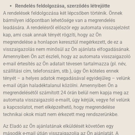
Rendelés feldolgozása, szerződés létrejötte
A rendelések feldolgozása két lépcsőben történik. Önnek
bármilyen időpontban lehetősége van a megrendelés
leadására. A rendelésről először egy automata visszajelzést
kap, ami csak annak tényét rögzíti, hogy az Ön
megrendelése a honlapon keresztül megérkezett, de ez a
visszaigazolás nem minősül az Ön ajánlata elfogadásának.
Amennyiben Ön azt észleli, hogy az automata visszaigazoló
e-mail értesítés az Ön adatait tévesen tartalmazza (pl. név,
szállítási cím, telefonszám, stb.), úgy Ön köteles ennek
tényét – a helyes adatok megadásával egyidejűleg – velünk
e-mail útján haladéktalanul közölni. Amennyiben Ön a
megrendelésétől számított 24 órán belül nem kapja meg az
automata visszaigazoló e-mailt, úgy kérjük, vegye fel velünk
a kapcsolatot, mert elképzelhető, hogy megrendelése
technikai okok miatt nem érkezett meg rendszerünkbe.
Az Eladó az Ön ajánlatának elküldését követően egy
második e-mail útján visszaigazolja az Ön ajánlatát. A