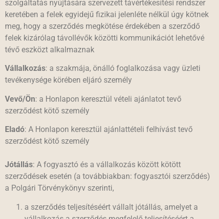
szolgáltatás nyújtására szervezett távértékesítési rendszer
keretében a felek egyidejű fizikai jelenléte nélkül úgy kötnek
meg, hogy a szerződés megkötése érdekében a szerződő
felek kizárólag távollévők közötti kommunikációt lehetővé
tévő eszközt alkalmaznak
Vállalkozás
: a szakmája, önálló foglalkozása vagy üzleti
tevékenysége körében eljáró személy
Vevő/Ön
: a Honlapon keresztül vételi ajánlatot tevő
szerződést kötő személy
Eladó
: A Honlapon keresztül ajánlattételi felhívást tevő
szerződést kötő személy
Jótállás
: A fogyasztó és a vállalkozás között kötött
szerződések esetén (a továbbiakban: fogyasztói szerződés)
a Polgári Törvénykönyv szerinti,
a szerződés teljesítéséért vállalt jótállás, amelyet a
vállalkozás a szerződés megfelelő teljesítéséért a