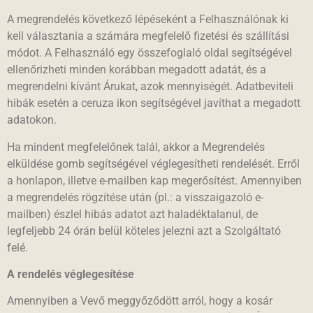
A megrendelés következő lépéseként a Felhasználónak ki
kell választania a számára megfelelő fizetési és szállítási
módot. A Felhasználó egy összefoglaló oldal segítségével
ellenőrizheti minden korábban megadott adatát, és a
megrendelni kívánt Árukat, azok mennyiségét. Adatbeviteli
hibák esetén a ceruza ikon segítségével javíthat a megadott
adatokon.
Ha mindent megfelelőnek talál, akkor a Megrendelés
elküldése gomb segítségével véglegesítheti rendelését. Erről
a honlapon, illetve e-mailben kap megerősítést. Amennyiben
a megrendelés rögzítése után (pl.: a visszaigazoló e-
mailben) észlel hibás adatot azt haladéktalanul, de
legfeljebb 24 órán belül köteles jelezni azt a Szolgáltató
felé.
A rendelés véglegesítése
Amennyiben a Vevő meggyőződött arról, hogy a kosár