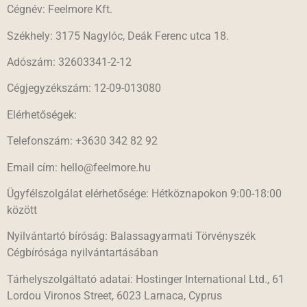
Cégnév:
Feelmore Kft.
Székhely:
3175 Nagylóc, Deák Ferenc utca 18.
Adószám:
32603341-2-12
Cégjegyzékszám:
12-09-013080
Elérhetőségek:
Telefonszám:
+3630 342 82 92
Email cím:
hello@feelmore.hu
Ügyfélszolgálat elérhetősége:
Hétköznapokon 9:00-18:00
között
Nyilvántartó bíróság:
Balassagyarmati Törvényszék
Cégbírósága nyilvántartásában
Tárhelyszolgáltató adatai:
Hostinger International Ltd., 61
Lordou Vironos Street, 6023 Larnaca, Cyprus