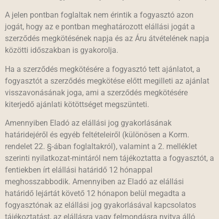
A jelen pontban foglaltak nem érintik a fogyasztó azon
jogát, hogy az e pontban meghatározott elállási jogát a
szerződés megkötésének napja és az Áru átvételének napja
közötti időszakban is gyakorolja.
Ha a szerződés megkötésére a fogyasztó tett ajánlatot, a
fogyasztót a szerződés megkötése előtt megilleti az ajánlat
visszavonásának joga, ami a szerződés megkötésére
kiterjedő ajánlati kötöttséget megszünteti.
Amennyiben Eladó az elállási jog gyakorlásának
határidejéről és egyéb feltételeiről (különösen a Korm.
rendelet 22. §-ában foglaltakról), valamint a 2. melléklet
szerinti nyilatkozat-mintáról nem tájékoztatta a fogyasztót, a
fentiekben írt elállási határidő 12 hónappal
meghosszabbodik. Amennyiben az Eladó az elállási
határidő lejártát követő 12 hónapon belül megadta a
fogyasztónak az elállási jog gyakorlásával kapcsolatos
tájékoztatást, az elállásra vagy felmondásra nyitva álló