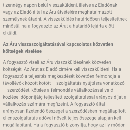
tizennégy napon belül visszaküldeni, illetve az Eladónak
vagy az Eladó által az Áru átvételére meghatalmazott
személynek átadni. A visszaküldés határidőben teljesítettnek
minősül, ha a fogyasztó az Árut a határidő lejárta előtt
elküldi.
Az Áru visszaszolgáltatásával kapcsolatos közvetlen
költségek viselése
A fogyasztó viseli az Áru visszaküldésének közvetlen
költségét. Az Árut az Eladó címére kell visszaküldeni. Ha a
fogyasztó a teljesítés megkezdését követően felmondja a
távollévők között kötött – szolgáltatás nyújtásra vonatkozó
– szerződést, köteles a felmondás vállalkozással való
közlése időpontjáig teljesített szolgáltatással arányos díjat a
vállalkozás számára megfizetni. A fogyasztó által
arányosan fizetendő összeget a szerződésben megállapított
ellenszolgáltatás adóval növelt teljes összege alapján kell
megállapítani. Ha a fogyasztó bizonyítja, hogy az ily módon