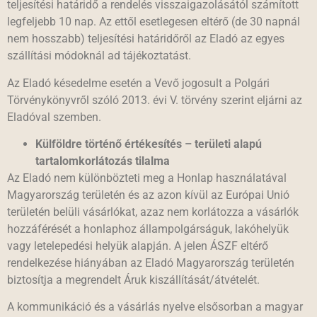
teljesítési határidő a rendelés visszaigazolásától számított
legfeljebb 10 nap. Az ettől esetlegesen eltérő (de 30 napnál
nem hosszabb) teljesítési határidőről az Eladó az egyes
szállítási módoknál ad tájékoztatást.
Az Eladó késedelme esetén a Vevő jogosult a Polgári
Törvénykönyvről szóló 2013. évi V. törvény szerint eljárni az
Eladóval szemben.
Külföldre történő értékesítés – területi alapú
tartalomkorlátozás tilalma
Az Eladó nem különbözteti meg a Honlap használatával
Magyarország területén és az azon kívül az Európai Unió
területén belüli vásárlókat, azaz nem korlátozza a vásárlók
hozzáférését a honlaphoz állampolgárságuk, lakóhelyük
vagy letelepedési helyük alapján. A jelen ÁSZF eltérő
rendelkezése hiányában az Eladó Magyarország területén
biztosítja a megrendelt Áruk kiszállítását/átvételét.
A kommunikáció és a vásárlás nyelve elsősorban a magyar