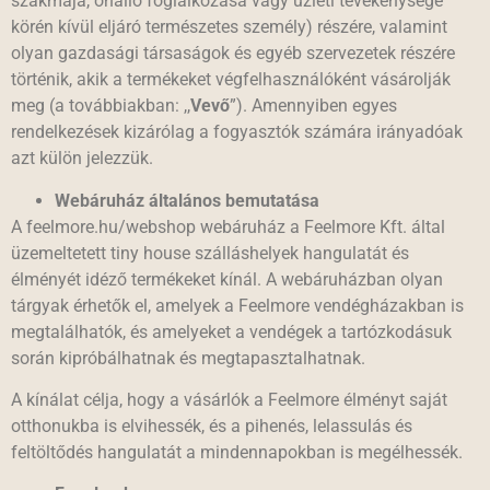
szakmája, önálló foglalkozása vagy üzleti tevékenysége
körén kívül eljáró természetes személy) részére, valamint
olyan gazdasági társaságok és egyéb szervezetek részére
történik, akik a termékeket végfelhasználóként vásárolják
meg (a továbbiakban: ,,
Vevő
”). Amennyiben egyes
rendelkezések kizárólag a fogyasztók számára irányadóak
azt külön jelezzük.
Webáruház általános bemutatása
A feelmore.hu/webshop webáruház a Feelmore Kft. által
üzemeltetett tiny house szálláshelyek hangulatát és
élményét idéző termékeket kínál. A webáruházban olyan
tárgyak érhetők el, amelyek a Feelmore vendégházakban is
megtalálhatók, és amelyeket a vendégek a tartózkodásuk
során kipróbálhatnak és megtapasztalhatnak.
A kínálat célja, hogy a vásárlók a Feelmore élményt saját
otthonukba is elvihessék, és a pihenés, lelassulás és
feltöltődés hangulatát a mindennapokban is megélhessék.