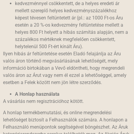
kedvezménnyel csökkentett, de a helyes eredeti ár
mellett szereplő helyes kedvezményszázalékhoz
képest tévesen feltüntetett ár (pl.: az 1000 Ft-os Áru
esetén a 20 %-os kedvezmény feltüntetése mellett a
helyes 800 Ft helyett a hibás számítás alapján, nem a
százalékos mértéknek megfelelően csökkentett,
helytelenül 500 Ft-ért kínált Áru).
Ilyen hibás ár feltüntetése esetén Eladó felajánlja az Áru
valós áron történő megvásárlásának lehetőségét, mely
információ birtokában a Vevő eldöntheti, hogy megrendeli
valós áron az Árut vagy nem él ezzel a lehetőséggel, amely
esetben a Felek között nem jön létre szerződés.
A Honlap használata
A vásárlás nem regisztrációhoz kötött.
A honlap termékbemutatási, és online megrendelési
lehetőséget biztosít a Felhasználók számára. A honlapon a
Felhasználó menüpontok segítségével böngészhet. Az Áruk