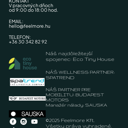
KONTAKT
V pracovných dňoch
od 9:00 do 18:00 hod.
EMAIL:
hello@feelmore.hu
TELEFON:
+36 30 342 82 92
Náš najdôležitejší
spojenec: Eco Tiny House
NÁŠ WELLNESS PARTNER:
SPATREND
NÁŠ PARTNER PRE
MOBILITU: BUDAPEST
MOTORS
Manažér nálady: SAUSKA
©2025 Feelmore Kft.
Všetky práva vyhradené.