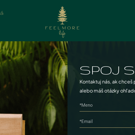
y:
Eger
iá
SPOJ S
Kontaktuj nás, ak chceš 
alebo máš otázky ohľad