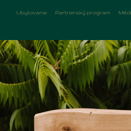
apartment categor
Ubytovanie
Partnerský program
Méd
Eger