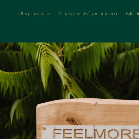
Obr Drviaci Kameň
Ubytovanie
Partnerský program
Méd