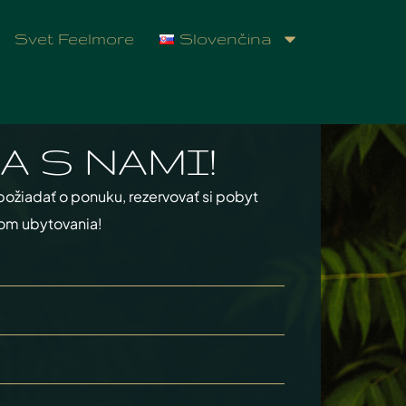
Svet Feelmore
Slovenčina
A S NAMI!
požiadať o ponuku, rezervovať si pobyt
om ubytovania!