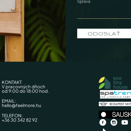
ODOSLAŤ
KONTAKT
V pracovných dňoch
od 9:00 do 18:00 hod.
EMAIL:
hello@feelmore.hu
TELEFON:
+36 30 342 82 92