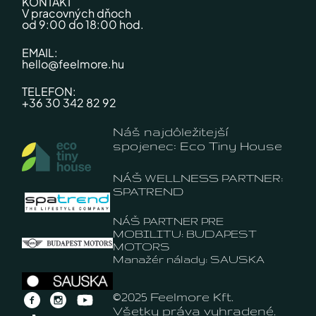
KONTAKT
V pracovných dňoch
od 9:00 do 18:00 hod.
EMAIL:
hello@feelmore.hu
TELEFON:
+36 30 342 82 92
Náš najdôležitejší
spojenec: Eco Tiny House
NÁŠ WELLNESS PARTNER:
SPATREND
NÁŠ PARTNER PRE
MOBILITU: BUDAPEST
MOTORS
Manažér nálady: SAUSKA
©2025 Feelmore Kft.
Všetky práva vyhradené.