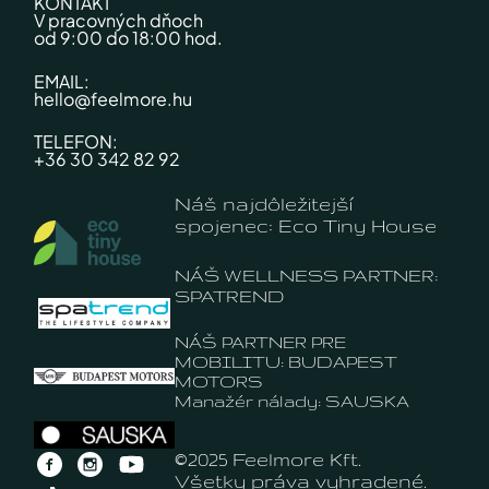
KONTAKT
V pracovných dňoch
od 9:00 do 18:00 hod.
EMAIL:
hello@feelmore.hu
TELEFON:
+36 30 342 82 92
Náš najdôležitejší
spojenec: Eco Tiny House
NÁŠ WELLNESS PARTNER:
SPATREND
NÁŠ PARTNER PRE
MOBILITU: BUDAPEST
MOTORS
Manažér nálady: SAUSKA
©2025 Feelmore Kft.
Všetky práva vyhradené.