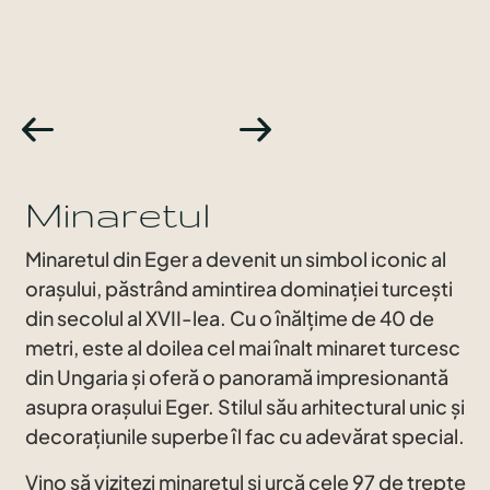
Minaretul
Minaretul din Eger a devenit un simbol iconic al
orașului, păstrând amintirea dominației turcești
din secolul al XVII-lea. Cu o înălțime de 40 de
metri, este al doilea cel mai înalt minaret turcesc
din Ungaria și oferă o panoramă impresionantă
asupra orașului Eger. Stilul său arhitectural unic și
decorațiunile superbe îl fac cu adevărat special.
Vino să vizitezi minaretul și urcă cele 97 de trepte