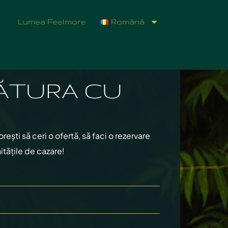
Lumea Feelmore
Română
ĂTURA CU
ști să ceri o ofertă, să faci o rezervare
itățile de cazare!