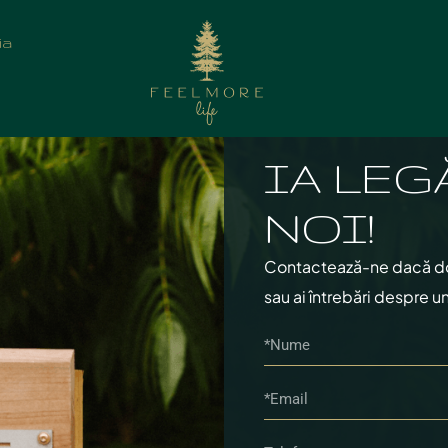
ia
IA LEG
NOI!
Contactează-ne dacă dore
sau ai întrebări despre un