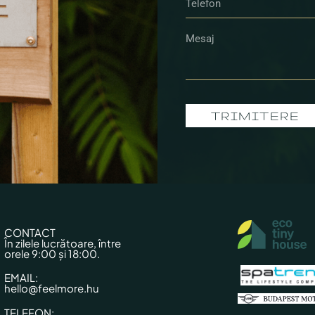
TRIMITERE
CONTACT
În zilele lucrătoare, între
orele 9:00 și 18:00.
EMAIL:
hello@feelmore.hu
TELEFON: