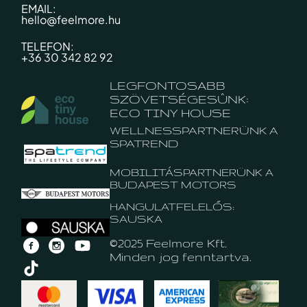
EMAIL:
hello@feelmore.hu
TELEFON:
+36 30 342 82 92
LEGFONTOSABB
SZÖVETSÉGESÛNK:
ECO TINY HOUSE
WELLNESSPARTNERÜNK A
SPATREND
MOBILITÁSPARTNERÜNK A
BUDAPEST MOTORS
HANGULATFELELŐS:
SAUSKA
©2025 Feelmore Kft.
Minden jog fenntartva.