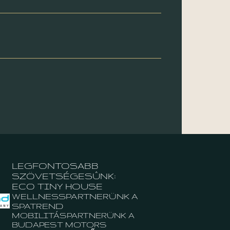
LEGFONTOSABB
SZÖVETSÉGESÛNK:
ECO TINY HOUSE
WELLNESSPARTNERÜNK A
SPATREND
MOBILITÁSPARTNERÜNK A
BUDAPEST MOTORS