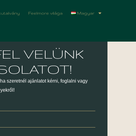
utalvány
Feelmore világa
Magyar
FEL VELÜNK
SOLATOT!
a szeretnél ajánlatot kérni, foglalni vagy
yekről!