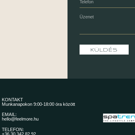
KÜLDÉS
KONTAKT
Munkanapokon 9:00-18:00 óra között​
EMAIL:
hello@feelmore.hu
TELEFON:
+36 30 342 82 92