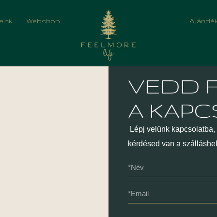
mbok
eink
Webshop
Ajándék
VEDD 
A KAPC
Lépj velünk kapcsolatba, h
kérdésed van a szálláshel