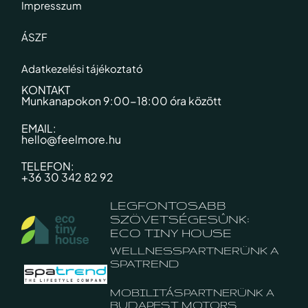
Impresszum
ÁSZF
Adatkezelési tájékoztató
KONTAKT
Munkanapokon 9:00-18:00 óra között​
EMAIL:
hello@feelmore.hu
TELEFON:
+36 30 342 82 92
LEGFONTOSABB
SZÖVETSÉGESÛNK:
ECO TINY HOUSE
WELLNESSPARTNERÜNK A
SPATREND
MOBILITÁSPARTNERÜNK A
BUDAPEST MOTORS