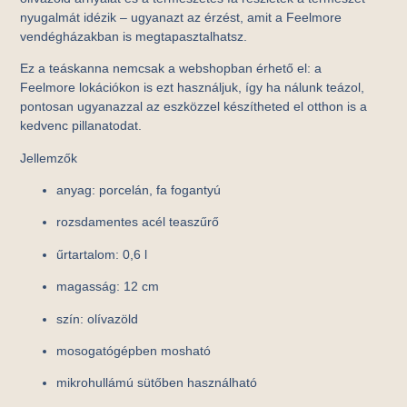
nyugalmát idézik – ugyanazt az érzést, amit a Feelmore
vendégházakban is megtapasztalhatsz.
Ez a teáskanna nemcsak a webshopban érhető el: a
Feelmore lokációkon is ezt használjuk, így ha nálunk teázol,
pontosan ugyanazzal az eszközzel készítheted el otthon is a
kedvenc pillanatodat.
Jellemzők
anyag: porcelán, fa fogantyú
rozsdamentes acél teaszűrő
űrtartalom: 0,6 l
magasság: 12 cm
szín: olívazöld
mosogatógépben mosható
mikrohullámú sütőben használható