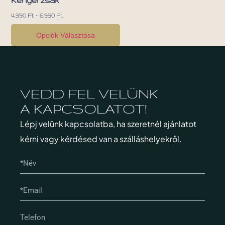
Kenyérzsák
4.990
Ft
–
6.990
Ft
Opciók Választása
VEDD FEL VELÜNK
A KAPCSOLATOT!
Lépj velünk kapcsolatba, ha szeretnél ajánlatot
kérni vagy kérdésed van a szálláshelyekről.