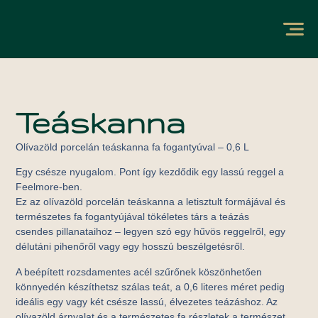
Teáskanna
Olívazöld porcelán teáskanna fa fogantyúval – 0,6 L
Egy csésze nyugalom. Pont így kezdődik egy lassú reggel a
Feelmore-ben.
Ez az olívazöld porcelán teáskanna a letisztult formájával és
természetes fa fogantyújával tökéletes társ a teázás
csendes pillanataihoz – legyen szó egy hűvös reggelről, egy
délutáni pihenőről vagy egy hosszú beszélgetésről.
A beépített rozsdamentes acél szűrőnek köszönhetően
könnyedén készíthetsz szálas teát, a 0,6 literes méret pedig
ideális egy vagy két csésze lassú, élvezetes teázáshoz. Az
olívazöld árnyalat és a természetes fa részletek a természet