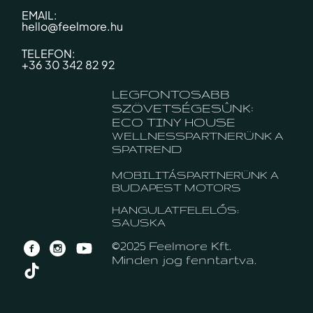
EMAIL:
hello@feelmore.hu
TELEFON:
+36 30 342 82 92
LEGFONTOSABB
SZÖVETSÉGESÛNK:
ECO TINY HOUSE
WELLNESSPARTNERÜNK A
SPATREND
MOBILITÁSPARTNERÜNK A
BUDAPEST MOTORS
HANGULATFELELŐS:
SAUSKA
©2025 Feelmore Kft.
Minden jog fenntartva.