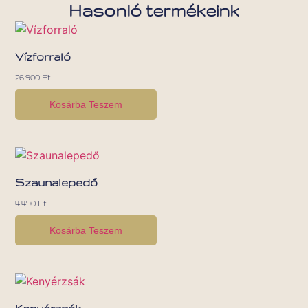
Hasonló termékeink
Vízforraló
26.900
Ft
Kosárba Teszem
Szaunalepedő
4.490
Ft
Kosárba Teszem