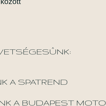
özött​
VETSÉGESÛNK:
K A SPATREND
NK A BUDAPEST MOT