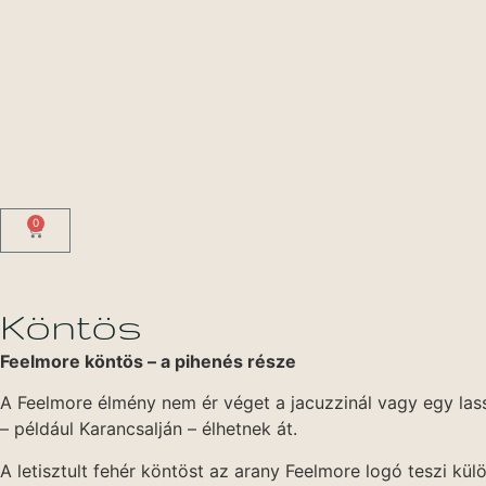
0
Köntös
Feelmore köntös – a pihenés része
A Feelmore élmény nem ér véget a jacuzzinál vagy egy las
– például Karancsalján – élhetnek át.
A letisztult fehér köntöst az arany Feelmore logó teszi k