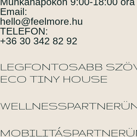
Munkanapokon 9:00-18:00 óra k
Email:
hello@feelmore.hu
TELEFON:
+36 30 342 82 92
LEGFONTOSABB SZÖ
ECO TINY HOUSE
WELLNESSPARTNERÜN
MOBILITÁSPARTNERÜ