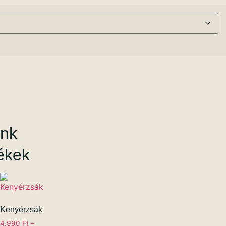
ink
ékek
Kenyérzsák
4.990
Ft
–