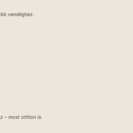
több vendéghez.
 – most otthon is.