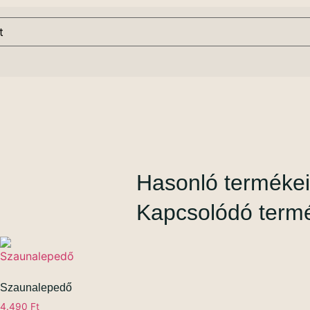
Hasonló terméke
Kapcsolódó term
Szaunalepedő
4.490
Ft