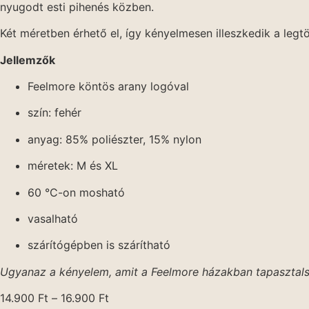
nyugodt esti pihenés közben.
Két méretben érhető el, így kényelmesen illeszkedik a leg
Jellemzők
Feelmore köntös arany logóval
szín: fehér
anyag: 85% poliészter, 15% nylon
méretek: M és XL
60 °C-on mosható
vasalható
szárítógépben is szárítható
Ugyanaz a kényelem, amit a Feelmore házakban tapasztalsz
14.900
Ft
–
16.900
Ft