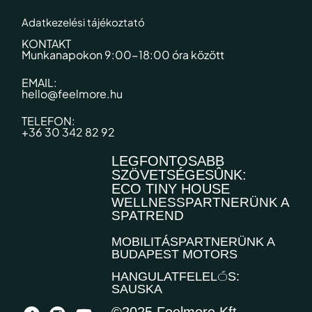
Adatkezelési tájékoztató
KONTAKT
Munkanapokon 9:00-18:00 óra között​
EMAIL:
hello@feelmore.hu
TELEFON:
+36 30 342 82 92
LEGFONTOSABB
SZÖVETSÉGESÛNK:
ECO TINY HOUSE
WELLNESSPARTNERÜNK A
SPATREND
MOBILITÁSPARTNERÜNK A
BUDAPEST MOTORS
HANGULATFELELŐS:
SAUSKA
©2025 Feelmore Kft.