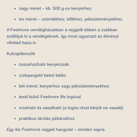
nagy méret – kb. 500 g-os kenyérhez
kis méret – zsömlékhez, kiflikhez, péksüteményekhez
A Feelmore vendégházakban a reggelit ebben a zsákban
szállítjuk ki a vendégeknek, így most ugyanazt az élményt
viheted haza is.
Kulcsjellemzők
összehúzható kenyérzsák
vízlepergető belső bélés
két méret: kenyérhez vagy péksüteményekhez
textil külső Feelmore life logóval
mosható és vasalható (a logós részt kérjük ne vasald)
praktikus tárolás pékárukhoz
Egy kis Feelmore reggeli hangulat – minden napra.