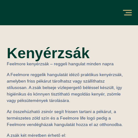
Kenyérzsák
Feelmore kenyérzsák – reggeli hangulat minden napra
A Feelmore reggelik hangulatát idéző praktikus kenyérzsák,
amelyben friss pékárut tárolhatsz vagy szállíthatsz
stílusosan. A zsák belseje vízlepergető béléssel készült, így
higiénikus és könnyen tisztítható megoldás kenyér, zsömle
vagy péksütemények tárolására.
Az összehúzható zsinór segít frissen tartani a pékárut, a
természetes zöld szín és a Feelmore life logó pedig a
Feelmore vendégházak hangulatát hozza el az otthonodba.
A zsák két méretben érhető el: