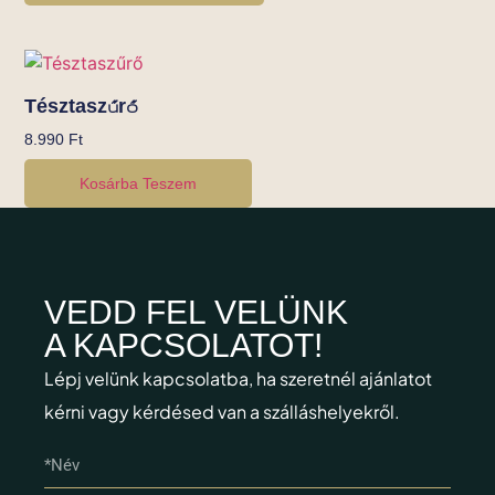
Tésztaszűrő
8.990
Ft
Kosárba Teszem
VEDD FEL VELÜNK
A KAPCSOLATOT!
Lépj velünk kapcsolatba, ha szeretnél ajánlatot
kérni vagy kérdésed van a szálláshelyekről.