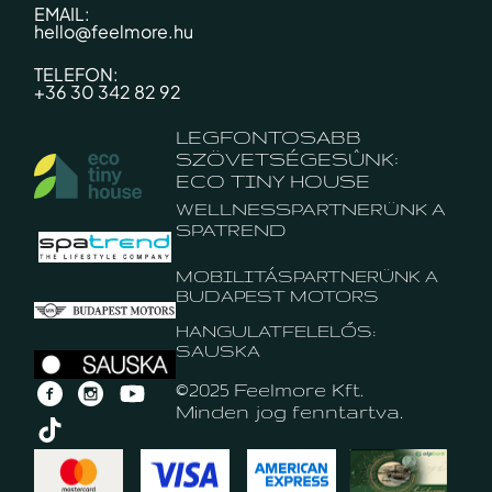
EMAIL:
hello@feelmore.hu
TELEFON:
+36 30 342 82 92
LEGFONTOSABB
SZÖVETSÉGESÛNK:
ECO TINY HOUSE
WELLNESSPARTNERÜNK A
SPATREND
MOBILITÁSPARTNERÜNK A
BUDAPEST MOTORS
HANGULATFELELŐS:
SAUSKA
©2025 Feelmore Kft.
Minden jog fenntartva.