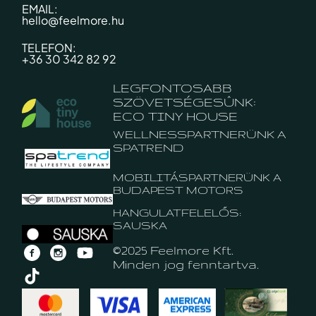
EMAIL:
hello@feelmore.hu
TELEFON:
+36 30 342 82 92
LEGFONTOSABB
SZÖVETSÉGESÛNK:
ECO TINY HOUSE
WELLNESSPARTNERÜNK A
SPATREND
MOBILITÁSPARTNERÜNK A
BUDAPEST MOTORS
HANGULATFELELŐS:
SAUSKA
©2025 Feelmore Kft.
Minden jog fenntartva.