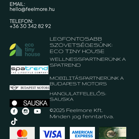
EMAIL:
hello@feelmore.hu
TELEFON:
+36 30 342 82 92
LEGFONTOSABB
SZÖVETSÉGESÛNK:
ECO TINY HOUSE
WELLNESSPARTNERÜNK A
SPATREND
MOBILITÁSPARTNERÜNK A
BUDAPEST MOTORS
HANGULATFELELŐS:
SAUSKA
©2025 Feelmore Kft.
Minden jog fenntartva.