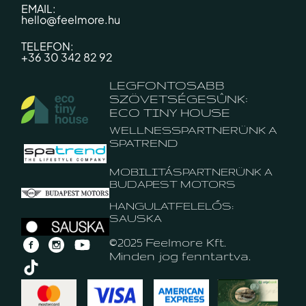
EMAIL:
hello@feelmore.hu
TELEFON:
+36 30 342 82 92
LEGFONTOSABB
SZÖVETSÉGESÛNK:
ECO TINY HOUSE
WELLNESSPARTNERÜNK A
SPATREND
MOBILITÁSPARTNERÜNK A
BUDAPEST MOTORS
HANGULATFELELŐS:
SAUSKA
©2025 Feelmore Kft.
Minden jog fenntartva.