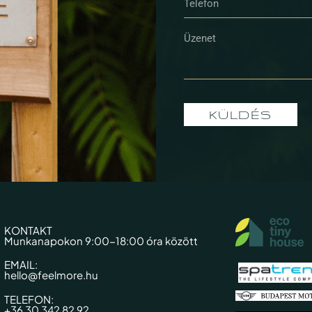
KÜLDÉS
KONTAKT
Munkanapokon 9:00-18:00 óra között​
EMAIL:
hello@feelmore.hu
TELEFON:
+36 30 342 82 92