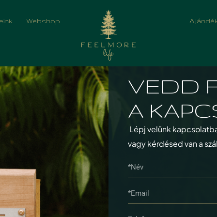
eink
Webshop
Ajándék
VEDD 
A KAPC
Lépj velünk kapcsolatba, 
vagy kérdésed van a szál