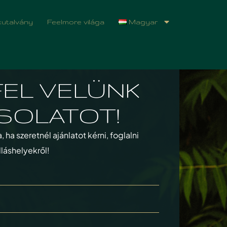
utalvány
Feelmore világa
Magyar
FEL VELÜNK
SOLATOT!
ha szeretnél ajánlatot kérni, foglalni
láshelyekről!