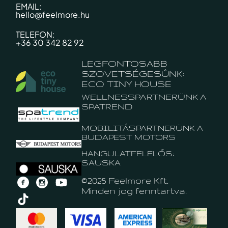
EMAIL:
hello@feelmore.hu
TELEFON:
+36 30 342 82 92
LEGFONTOSABB
SZÖVETSÉGESÛNK:
ECO TINY HOUSE
WELLNESSPARTNERÜNK A
SPATREND
MOBILITÁSPARTNERÜNK A
BUDAPEST MOTORS
HANGULATFELELŐS:
SAUSKA
©2025 Feelmore Kft.
Minden jog fenntartva.