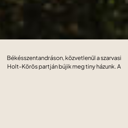
Békésszentandráson, közvetlenül a szarvasi
Holt-Körös partján bújik meg tiny házunk. A
vízparti telken álló faház saját stéggel, privát
jakuzzival és szaunával várja a pihenni vágyókat.
Itt a reggeli kávédat a víz tükrében
gyönyörködve kortyolhatod el, esténként pedig
a pezsgőfürdőből vagy a szauna meghitt
melegéből élvezheted a naplemente nyugalmát.
A saját stégről SUP-ra szállhatsz, felfedezheted